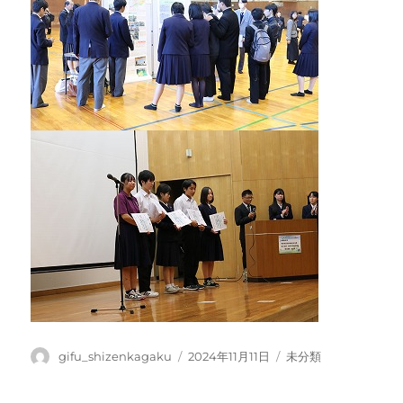
投
投
カ
gifu_shizenkagaku
2024年11月11日
未分類
稿
稿
テ
者
日:
ゴ