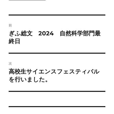
投
前
稿
ぎふ総文 2024 自然科学部門最
前
の
終日
ナ
投
ビ
稿:
ゲ
次
高校生サイエンスフェスティバル
次
ー
の
を行いました。
シ
投
稿:
ョ
ン