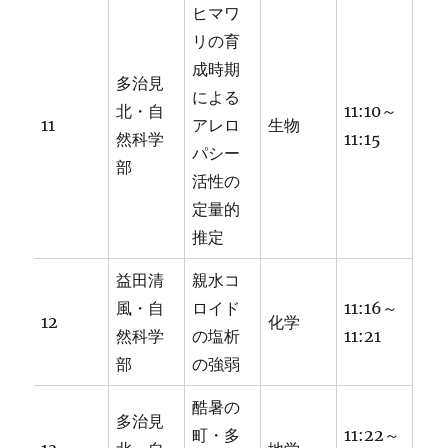
ヒマワ
リの育
成時期
多治見
による
北・自
11:10～
11
アレロ
生物
然科学
11:15
パシー
部
活性の
定量的
推定
益田清
親水コ
風・自
ロイド
11:16～
12
化学
然科学
の塩析
11:21
部
の強弱
酷暑の
多治見
町・多
11:22～