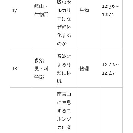
吸虫セ
岐山・
12:36～
17
ルカリ
生物
生物部
12:41
アはな
ぜ群体
化する
のか
音波に
多治
よる冷
12:42～
18
見・科
物理
却に挑
12:47
学部
戦
南宮山
に生息
するニ
ホンジ
カに関