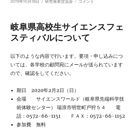
投
カ
研
2019年10月18日
研究発表交流会
コメント
稿
テ
究
日:
ゴ
発
リ
表
岐阜県高校生サイエンスフェ
ー
交
流
スティバルについて
会
に
つ
以下のような内容で行います。要項・申し込みにつ
い
いては、各学校の顧問宛にメールが送られています
て
（概
ので、確認をしてください。
要
完
期日 2020年2月2日（日）
成）
に
会場 サイエンスワールド（岐阜県先端科学技
術体験センター） 瑞浪市明世町戸狩５４ 電
話：0572-66-1151 ＦＡＸ：0572-66-1152
参加費 無料