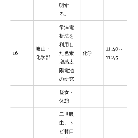
明す
る。
常温電
析法を
利用し
岐山・
11:40～
16
た色素
化学
化学部
11:45
増感太
陽電池
の研究
昼食・
休憩
二世吸
虫、ト
ビ棘口