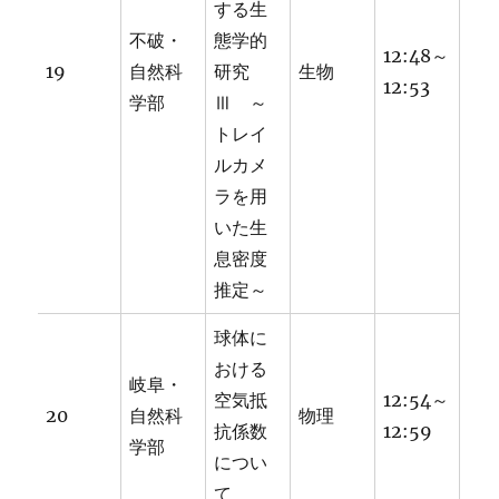
する生
不破・
態学的
12:48～
19
自然科
研究
生物
12:53
学部
Ⅲ ～
トレイ
ルカメ
ラを用
いた生
息密度
推定～
球体に
おける
岐阜・
空気抵
12:54～
20
自然科
物理
抗係数
12:59
学部
につい
て