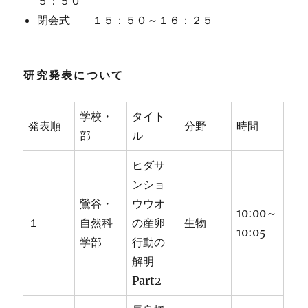
５：５０
連
閉会式 １５：５０～１６：２５
絡）
に
研究発表について
学校・
タイト
発表順
分野
時間
部
ル
ヒダサ
ンショ
鶯谷・
ウウオ
10:00～
１
自然科
の産卵
生物
10:05
学部
行動の
解明
Part2