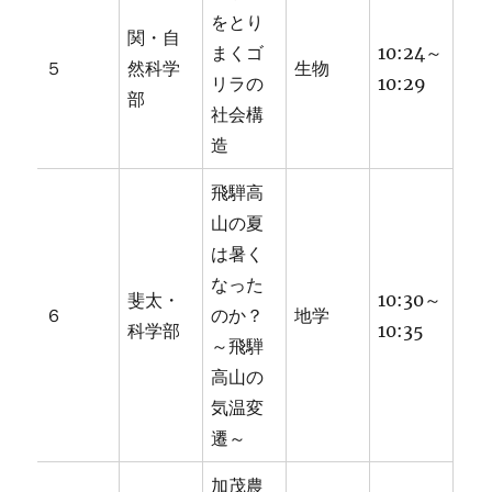
をとり
関・自
まくゴ
10:24～
５
然科学
生物
リラの
10:29
部
社会構
造
飛騨高
山の夏
は暑く
なった
斐太・
10:30～
６
のか？
地学
科学部
10:35
～飛騨
高山の
気温変
遷～
加茂農