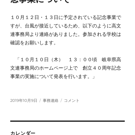
学
系
部
１０月１２日・１３日に予定されている記念事業で
活
すが、台風が接近しているため、以下のように高文
動
研
連事務局より連絡がありました。参加される学校は
究
確認をお願いします。
発
表・
交
「１０月１０日（木） １３：００頃 岐阜県高
流
文連事務局のホームページ上で 創立４０周年記念
会
事業の実施について発表を行います。」
に
投
カ
岐
2019年10月9日
事務連絡
コメント
稿
テ
阜
日:
ゴ
県
リ
高
ー
文
連
カレンダー