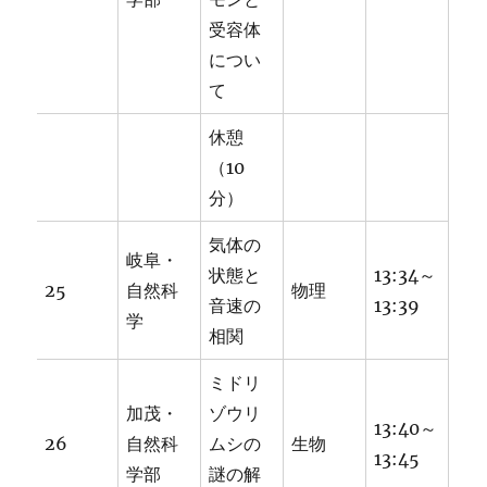
受容体
につい
て
休憩
（10
分）
気体の
岐阜・
状態と
13:34～
25
自然科
物理
音速の
13:39
学
相関
ミドリ
加茂・
ゾウリ
13:40～
26
自然科
ムシの
生物
13:45
学部
謎の解