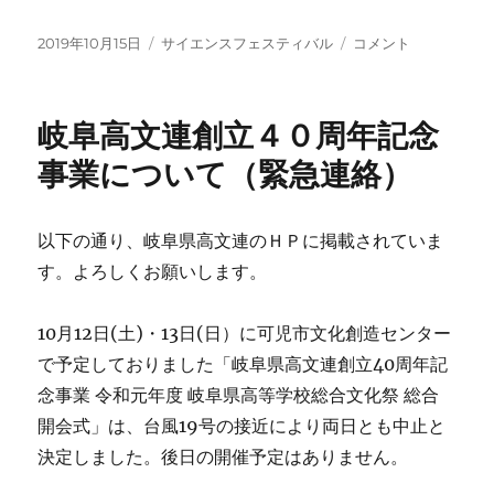
投
カ
岐
2019年10月15日
サイエンスフェスティバル
コメント
稿
テ
阜
日:
ゴ
県
リ
高
岐阜高文連創立４０周年記念
ー
校
生
事業について（緊急連絡）
サ
イ
エ
以下の通り、岐阜県高文連のＨＰに掲載されていま
ン
す。よろしくお願いします。
ス
フ
ェ
10月12日(土)・13日(日）に可児市文化創造センター
ス
で予定しておりました「岐阜県高文連創立40周年記
テ
ィ
念事業 令和元年度 岐阜県高等学校総合文化祭 総合
バ
開会式」は、台風19号の接近により両日とも中止と
ル
決定しました。後日の開催予定はありません。
に
つ