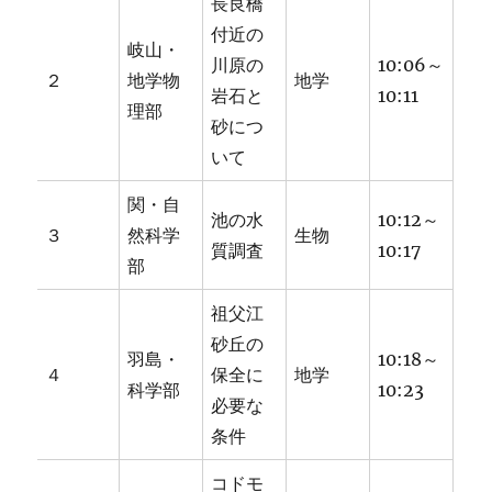
長良橋
付近の
岐山・
川原の
10:06～
２
地学物
地学
岩石と
10:11
理部
砂につ
いて
関・自
池の水
10:12～
３
然科学
生物
質調査
10:17
部
祖父江
砂丘の
羽島・
10:18～
４
保全に
地学
科学部
10:23
必要な
条件
コドモ