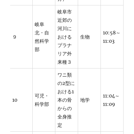
岐阜市
近郊の
岐阜
河川に
北・自
10:58～
９
おける
生物
然科学
11:03
プラナ
部
リア外
来種３
ワニ類
の2型に
おける1
可児・
11:04～
10
本の骨
地学
科学部
11:09
からの
全身推
定