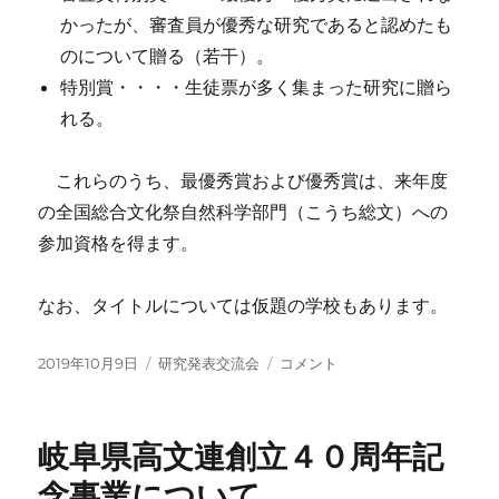
かったが、審査員が優秀な研究であると認めたも
のについて贈る（若干）。
特別賞・・・・生徒票が多く集まった研究に贈ら
れる。
これらのうち、最優秀賞および優秀賞は、来年度
の全国総合文化祭自然科学部門（こうち総文）への
参加資格を得ます。
なお、タイトルについては仮題の学校もあります。
投
カ
第
2019年10月9日
研究発表交流会
コメント
稿
テ
28
日:
ゴ
回
リ
自
岐阜県高文連創立４０周年記
ー
然
科
念事業について