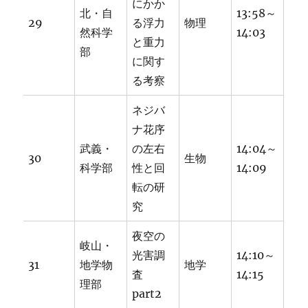
にかか
北・自
13:58～
29
る浮力
物理
然科学
14:03
と重力
部
に関す
る考察
ネジバ
ナ花序
武義・
の左右
14:04～
30
生物
科学部
性と回
14:09
転の研
究
夜空の
岐山・
光害調
14:10～
31
地学物
地学
査
14:15
理部
part2