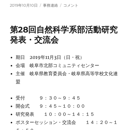
い
投
カ
岐
2019年10月10日
事務連絡
コメント
て
稿
テ
阜
に
日:
ゴ
高
リ
文
第28回自然科学系部活動研究
ー
連
創
発表・交流会
立
４
０
期日 2019年11月3日（日・祝）
周
会場 岐阜市北部コミュニティセンター
年
記
主催 岐阜県教育委員会・岐阜県高等学校文化連
念
盟
事
業
に
受付 ９：３０～９：４５
つ
開会式 ９：４５～１０：００
い
研究発表 １０：００～１４：１５
て
（緊
ポスターセッション・交流会 １４：２０～１
急