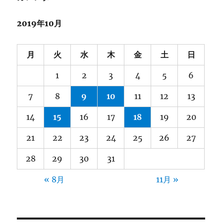
創
立
2019年10月
４
０
周
月
火
水
木
金
土
日
年
記
1
2
3
4
5
6
念
事
7
8
9
10
11
12
13
業
に
14
15
16
17
18
19
20
つ
い
21
22
23
24
25
26
27
て
に
28
29
30
31
« 8月
11月 »