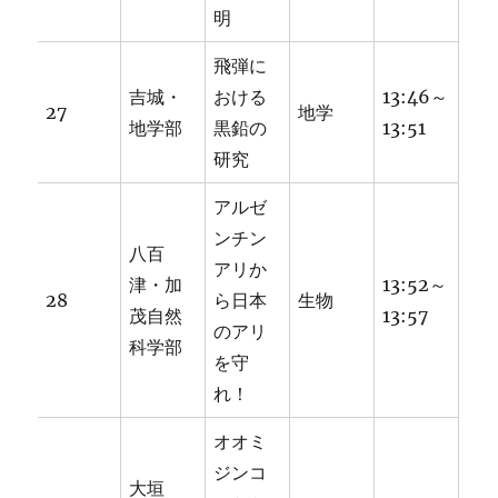
明
飛弾に
吉城・
おける
13:46～
27
地学
地学部
黒鉛の
13:51
研究
アルゼ
ンチン
八百
アリか
津・加
13:52～
28
ら日本
生物
茂自然
13:57
のアリ
科学部
を守
れ！
オオミ
ジンコ
大垣