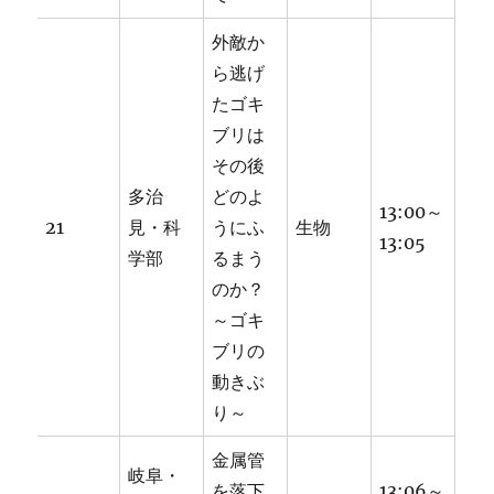
外敵か
ら逃げ
たゴキ
ブリは
その後
多治
どのよ
13:00～
21
見・科
うにふ
生物
13:05
学部
るまう
のか？
～ゴキ
ブリの
動きぶ
り～
金属管
岐阜・
を落下
13:06～