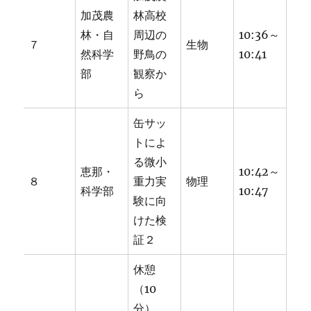
加茂農
林高校
林・自
周辺の
10:36～
７
生物
然科学
野鳥の
10:41
部
観察か
ら
缶サッ
トによ
る微小
恵那・
10:42～
８
重力実
物理
科学部
10:47
験に向
けた検
証２
休憩
（10
分）