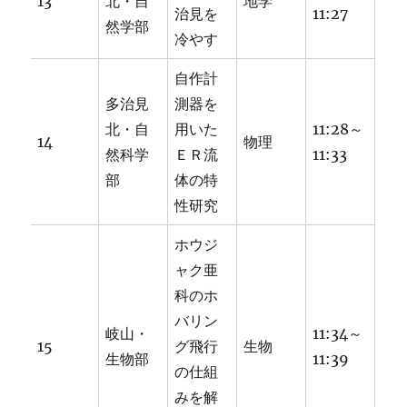
13
北・自
地学
治見を
11:27
然学部
冷やす
自作計
多治見
測器を
北・自
用いた
11:28～
14
物理
然科学
ＥＲ流
11:33
部
体の特
性研究
ホウジ
ャク亜
科のホ
バリン
岐山・
11:34～
15
グ飛行
生物
生物部
11:39
の仕組
みを解