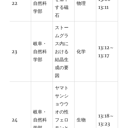
22
自然科
物理
する磁
13:11
学部
石
ストー
ムグラ
岐阜・
ス内に
13:12～
23
自然科
おける
化学
13:17
学部
結晶生
成の要
因
ヤマト
サンシ
ョウウ
岐阜・
オの性
13:18～
24
自然科
フェロ
生物
13:23
学部
モンと