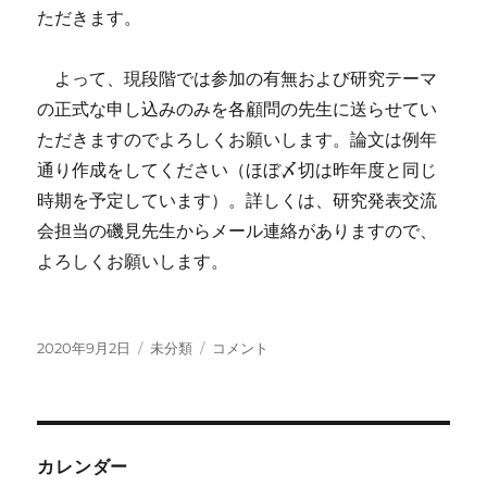
ただきます。
よって、現段階では参加の有無および研究テーマ
の正式な申し込みのみを各顧問の先生に送らせてい
ただきますのでよろしくお願いします。論文は例年
通り作成をしてください（ほぼ〆切は昨年度と同じ
時期を予定しています）。詳しくは、研究発表交流
会担当の磯見先生からメール連絡がありますので、
よろしくお願いします。
投
カ
今
2020年9月2日
未分類
コメント
稿
テ
年
日:
ゴ
度
リ
の
ー
研
究
カレンダー
発