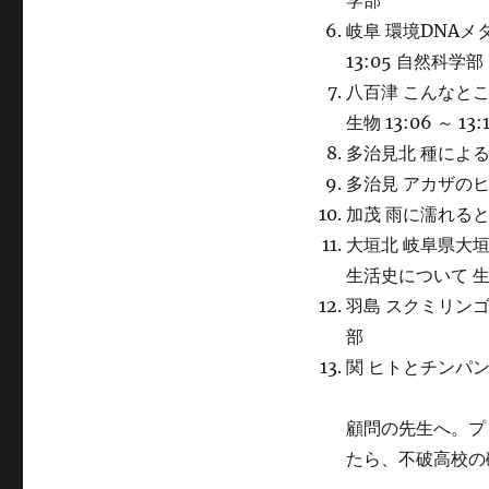
学部
岐阜 環境DNAメ
13:05 自然科学部
八百津 こんなと
生物 13:06 ～ 1
多治見北 種によるア
多治見 アカザのヒゲの
加茂 雨に濡れると透
大垣北 岐阜県大垣市
生活史について 生物 
羽島 スクミリンゴガ
部
関 ヒトとチンパンジ
顧問の先生へ。プ
たら、不破高校の