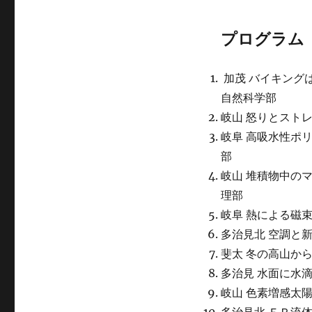
プログラム
加茂 バイキングはど
自然科学部
岐山 怒りとストレス
岐阜 高吸水性ポリマ
部
岐山 堆積物中のマイ
理部
岐阜 熱による磁束密
多治見北 空調と新型
斐太 冬の高山から雪
多治見 水面に水滴を
岐山 色素増感太陽電