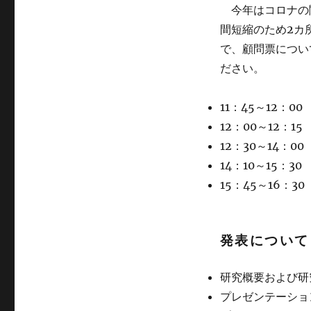
今年はコロナの
流
会
間短縮のため2カ
に
で、顧問票につい
つ
ださい。
い
て
（決
11：45～12：
定）
12：00～12：
に
12：30～14
14：10～15：
15：45～16
発表について
研究概要および研
プレゼンテーショ