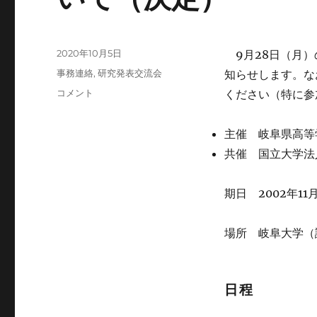
投
2020年10月5日
9月28日（月）
稿
カ
事務連絡
,
研究発表交流会
知らせします。な
日:
テ
第
コメント
ください（特に参
ゴ
29
リ
回
ー
主催 岐阜県高等
自
然
共催 国立大学法
科
学
期日 2002年1
系
部
活
場所 岐阜大学（
動
研
究
発
日程
表
交