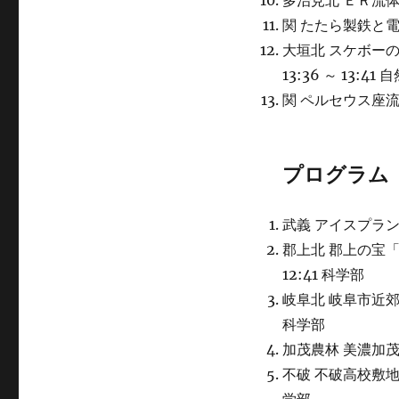
多治見北 ＥＲ流体の
関 たたら製鉄と電子
大垣北 スケボー
13:36 ～ 13:41
関 ペルセウス座流星
プログラム
武義 アイスプラント
郡上北 郡上の宝「
12:41 科学部
岐阜北 岐阜市近郊の
科学部
加茂農林 美濃加茂市
不破 不破高校敷地内