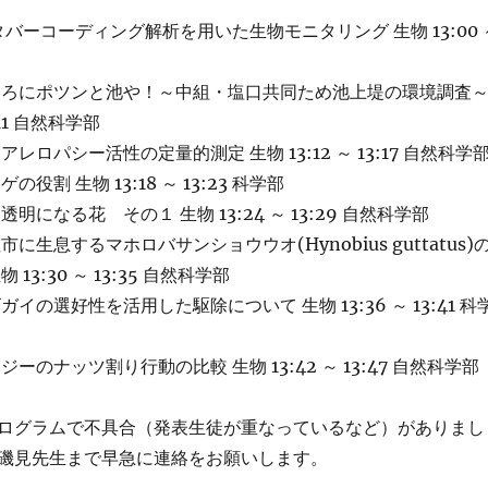
タバーコーディング解析を用いた生物モニタリング 生物 13:00 
ころにポツンと池や！～中組・塩口共同ため池上堤の環境調査
3:11 自然科学部
レロパシー活性の定量的測定 生物 13:12 ～ 13:17 自然科学
役割 生物 13:18 ～ 13:23 科学部
明になる花 その１ 生物 13:24 ～ 13:29 自然科学部
に生息するマホロバサンショウウオ(Hynobius guttatus)
13:30 ～ 13:35 自然科学部
イの選好性を活用した駆除について 生物 13:36 ～ 13:41 科
ーのナッツ割り行動の比較 生物 13:42 ～ 13:47 自然科学部
ログラムで不具合（発表生徒が重なっているなど）がありまし
磯見先生まで早急に連絡をお願いします。