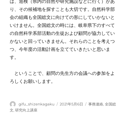
は、巡検（県内の自然や研究施設などに行く）があ
り、その候補地を探すことも大切です。自然科学部
会の組織も全国総文に向けての形にしていかないと
いけません。全国総文の時には、岐阜県下のすべて
の自然科学系部活動の生徒および顧問が協力してい
かないと回っていきません。それらのことを考えつ
つ、今年度の活動計画を立てていきたいと思いま
す。
ということで、顧問の先生方の会議への参加をよ
ろしくお願いします。
投
投
カ
gifu_shizenkagaku
2021年5月6日
事務連絡
,
全国総
稿
稿
テ
文
,
研究向上講座
者
日:
ゴ
リ
ー