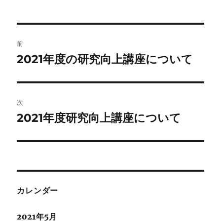
投
前
稿
2021年度の研究向上講座について
前
の
ナ
投
ビ
稿:
次
ゲ
2021年度研究向上講座について
次
の
ー
投
シ
稿:
ョ
カレンダー
ン
2021年5月