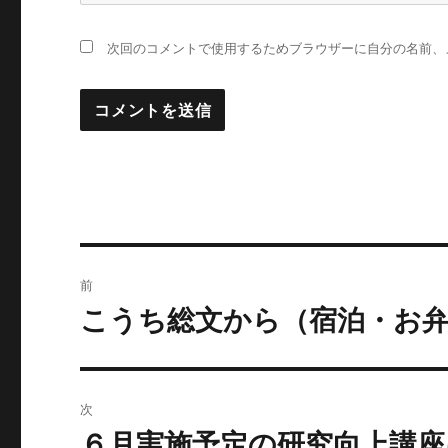
次回のコメントで使用するためブラウザーに自分の名前、
投
前
稿
こうち総文から（宿泊・お
前
の
ナ
投
ビ
稿:
次
ゲ
６月実施予定の研究向上講座
次