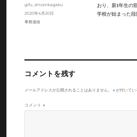
投
gifu_shizenkagaku
おり、新1年生の
稿
投
2020年4月20日
学校が始まった段
者
稿
カ
事務連絡
日:
テ
ゴ
リ
ー
コメントを残す
メールアドレスが公開されることはありません。
※
が付いてい
コメント
※