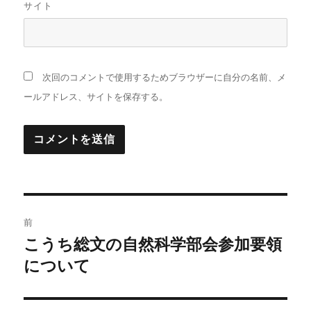
サイト
次回のコメントで使用するためブラウザーに自分の名前、メ
ールアドレス、サイトを保存する。
投
前
稿
こうち総文の自然科学部会参加要領
前
の
について
ナ
投
ビ
稿: