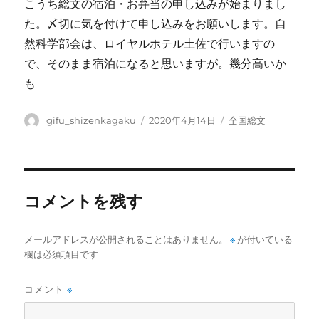
こうち総文の宿泊・お弁当の申し込みが始まりまし
た。〆切に気を付けて申し込みをお願いします。自
然科学部会は、ロイヤルホテル土佐で行いますの
で、そのまま宿泊になると思いますが。幾分高いか
も
投
投
カ
gifu_shizenkagaku
2020年4月14日
全国総文
稿
稿
テ
者
日:
ゴ
リ
ー
コメントを残す
メールアドレスが公開されることはありません。
※
が付いている
欄は必須項目です
コメント
※