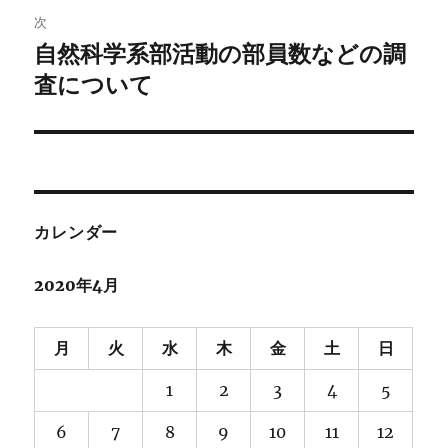
ゲ
次
自然科学系部活動の部員数などの調
次
ー
の
査について
シ
投
稿:
ョ
ン
カレンダー
2020年4月
月
火
水
木
金
土
日
1
2
3
4
5
6
7
8
9
10
11
12