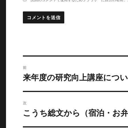
投
前
稿
来年度の研究向上講座につ
前
の
ナ
投
ビ
稿:
次
ゲ
こうち総文から（宿泊・お
次
の
ー
投