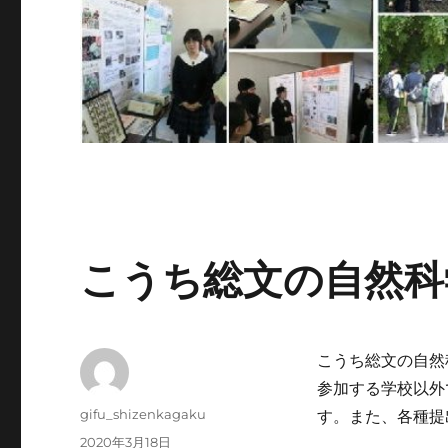
こうち総文の自然科
こうち総文の自然
参加する学校以外
投
gifu_shizenkagaku
す。また、各種提
稿
投
2020年3月18日