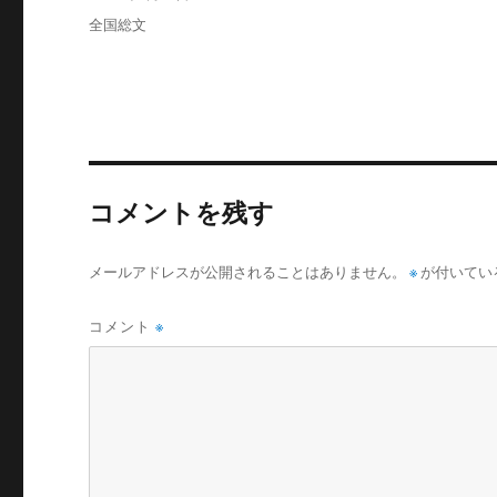
者
稿
カ
全国総文
日:
テ
ゴ
リ
ー
コメントを残す
メールアドレスが公開されることはありません。
※
が付いてい
コメント
※