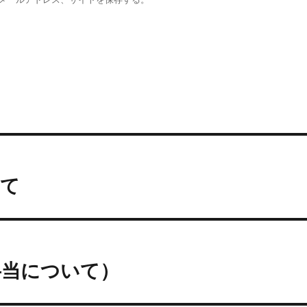
いて
弁当について）