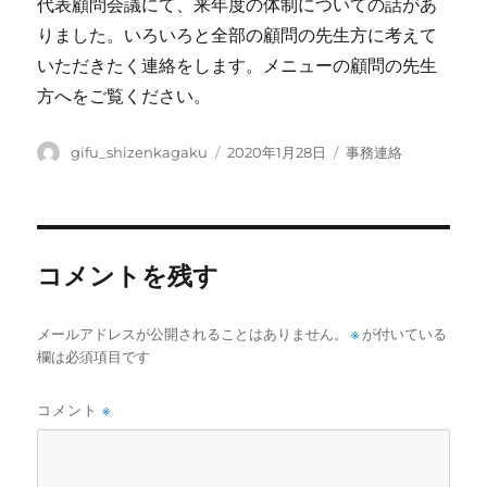
代表顧問会議にて、来年度の体制についての話があ
りました。いろいろと全部の顧問の先生方に考えて
いただきたく連絡をします。メニューの顧問の先生
方へをご覧ください。
投
投
カ
gifu_shizenkagaku
2020年1月28日
事務連絡
稿
稿
テ
者
日:
ゴ
リ
ー
コメントを残す
メールアドレスが公開されることはありません。
※
が付いている
欄は必須項目です
コメント
※