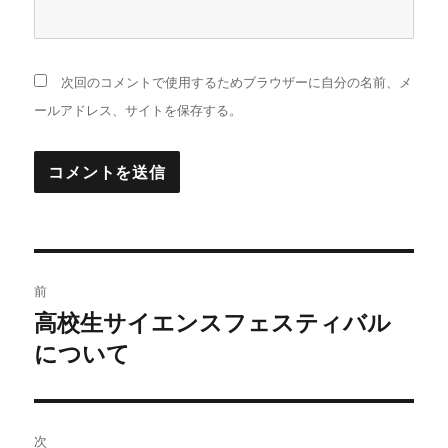
次回のコメントで使用するためブラウザーに自分の名前、メ
ールアドレス、サイトを保存する。
投
前
稿
高校生サイエンスフェスティバル
前
の
について
ナ
投
ビ
稿:
ゲ
次