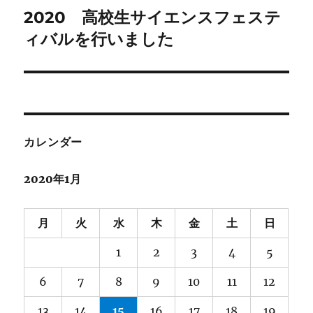
2020 高校生サイエンスフェステ
次
ー
の
ィバルを行いました
シ
投
稿:
ョ
ン
カレンダー
2020年1月
月
火
水
木
金
土
日
1
2
3
4
5
6
7
8
9
10
11
12
13
14
15
16
17
18
19