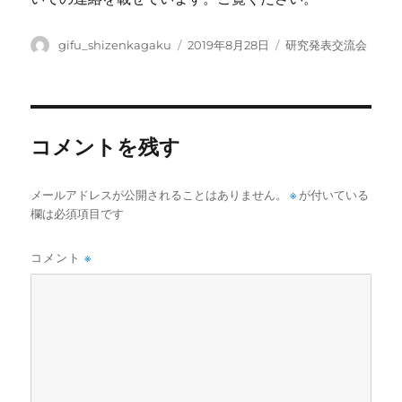
投
投
カ
gifu_shizenkagaku
2019年8月28日
研究発表交流会
稿
稿
テ
者
日:
ゴ
リ
ー
コメントを残す
メールアドレスが公開されることはありません。
※
が付いている
欄は必須項目です
コメント
※