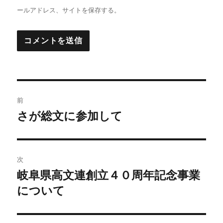
ールアドレス、サイトを保存する。
投
前
稿
さが総文に参加して
前
の
ナ
投
ビ
稿:
次
ゲ
岐阜県高文連創立４０周年記念事業
次
の
について
ー
投
シ
稿: