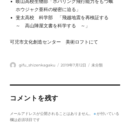
岐山高校生物部「ホバリング飛行能力をもつ蛾
ホウジャク亜科の秘密に迫る」
斐太高校 科学部 「飛越地震を再検証する
～ 高山陣屋文書を科学する ～」
可児市文化創造センター 美術ロフトにて
投
投
カ
gifu_shizenkagaku
2019年7月12日
未分類
稿
稿
テ
者
日:
ゴ
リ
ー
コメントを残す
メールアドレスが公開されることはありません。
※
が付いている
欄は必須項目です