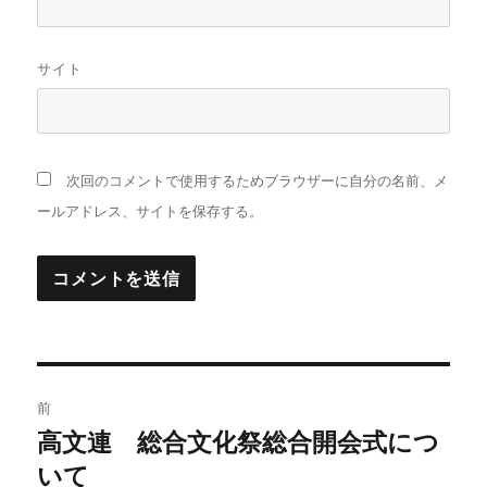
サイト
次回のコメントで使用するためブラウザーに自分の名前、メ
ールアドレス、サイトを保存する。
投
前
稿
高文連 総合文化祭総合開会式につ
前
の
いて
ナ