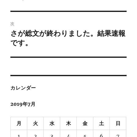
投
ビ
稿:
ゲ
次
さが総文が終わりました。結果速報
次
ー
の
です。
シ
投
稿:
ョ
ン
カレンダー
2019年7月
月
火
水
木
金
土
日
1
2
3
4
5
6
7