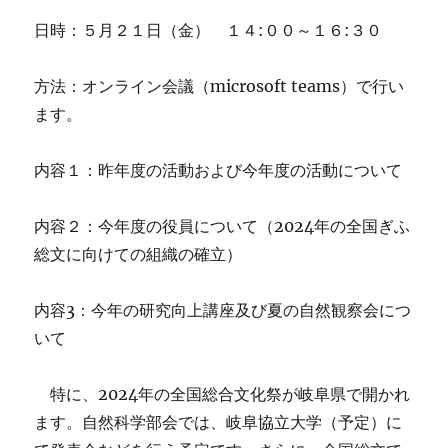
を
日時：５月２１日（金） １４:００～１６:３０
行
い
ま
方法：オンライン会議（microsoft teams）で行い
す。
ます。
に
内容１：昨年度の活動および今年度の活動について
内容２：今年度の役員について（2024年の全国ぎふ
総文に向けての組織の確立）
内容3：今年の研究向上講座及び夏の自然観察会につ
いて
特に、2024年の全国総合文化祭が岐阜県で開かれ
ます。自然科学部会では、岐阜協立大学（予定）に