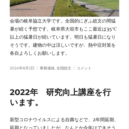
会場の岐阜協立大学です。全国的にぎふ総文の間猛
暑が続く予想です。岐阜県大垣市もここ最近は35℃
以上の猛暑日が続いています。明日も猛暑日になり
そうです。建物の中は涼しいですが、熱中症対策を
各自よろしくお願いします。
投
カ
ぎ
2024年8月2日
事務連絡
,
全国総文
コメント
稿
テ
ふ
日:
ゴ
総
リ
文
2022年 研究向上講座を行
ー
自
然
います。
科
学
部
新型コロナウイルスによる自粛などで、2年間延期、
会
延期となっていましたが、なんとか今年はできそう
い