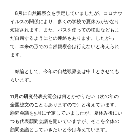
（2020
年
8月に自然観察会を予定していましたが、コロナウ
度
イルスの関係により、多くの学校で夏休みがかなり
の
発
短縮されます。また、バスを使っての移動などもま
表
だ自粛するようにとの連絡もあります。したがっ
交
て、本来の形での自然観察会は行えないと考えられ
流
会
ます。
に
つ
結論として、今年の自然観察会は中止とさせても
い
て）
らいます。
に
11月の研究発表交流会は何とかやりたい（次の年の
全国総文のこともありますので）と考えています。
顧問会議を5月に予定していましたが、夏休み後にい
つも代表顧問会議を開いていますが、そこを全体の
顧問会議としていきたいと今は考えています。