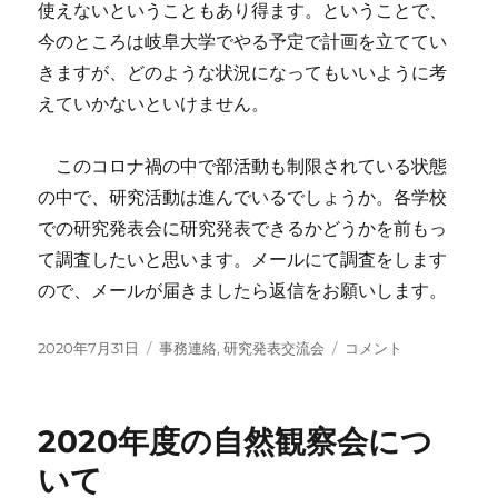
交
使えないということもあり得ます。ということで、
流
今のところは岐阜大学でやる予定で計画を立ててい
会
きますが、どのような状況になってもいいように考
に
つ
えていかないといけません。
い
て
このコロナ禍の中で部活動も制限されている状態
（決
定）
の中で、研究活動は進んでいるでしょうか。各学校
に
での研究発表会に研究発表できるかどうかを前もっ
て調査したいと思います。メールにて調査をします
ので、メールが届きましたら返信をお願いします。
投
カ
顧
2020年7月31日
事務連絡
,
研究発表交流会
コメント
稿
テ
問
日:
ゴ
の
リ
先
2020年度の自然観察会につ
ー
生
方
いて
へ