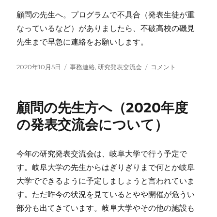
顧問の先生へ。プログラムで不具合（発表生徒が重
なっているなど）がありましたら、不破高校の磯見
先生まで早急に連絡をお願いします。
投
カ
第
2020年10月5日
事務連絡
,
研究発表交流会
コメント
稿
テ
29
日:
ゴ
回
リ
自
顧問の先生方へ（2020年度
ー
然
科
の発表交流会について）
学
系
部
今年の研究発表交流会は、岐阜大学で行う予定で
活
す。岐阜大学の先生からはぎりぎりまで何とか岐阜
動
研
大学でできるように予定しましょうと言われていま
究
す。ただ昨今の状況を見ているとやや開催が危うい
発
部分も出てきています。岐阜大学やその他の施設も
表