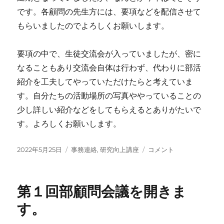
よ
です。各顧問の先生方には、要項などを配信させて
い
もらいましたのでよろしくお願いします。
よ
明
日
要項の中で、生徒交流会が入っていましたが、密に
開
なることもあり交流会自体は行わず、代わりに部活
催
紹介を工夫してやっていただけたらと考えていま
に
す。自分たちの活動場所の写真ややっていることの
少し詳しい紹介などをしてもらえるとありがたいで
す。よろしくお願いします。
投
カ
2022
2022年5月25日
事務連絡
,
研究向上講座
コメント
稿
テ
年
日:
ゴ
研
リ
究
第１回部顧問会議を開きま
ー
向
上
す。
講
座