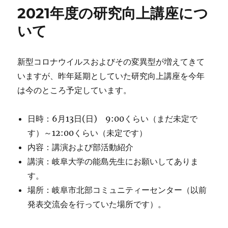
リ
部
2021年度の研究向上講座につ
ー
顧
問
いて
会
議
を
新型コロナウイルスおよびその変異型が増えてきて
開
いますが、昨年延期としていた研究向上講座を今年
き
ま
は今のところ予定しています。
す。
に
日時：6月13日(日) 9:00くらい（まだ未定で
す）～12:00くらい（未定です）
内容：講演および部活動紹介
講演：岐阜大学の能島先生にお願いしてありま
す。
場所：岐阜市北部コミュニティーセンター（以前
発表交流会を行っていた場所です）。