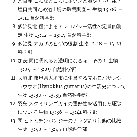
八百津 こんなところにポツンと池や！～中組・
塩口共同ため池上堤の環境調査～ 生物 13:06 ～
13:11 自然科学部
多治見北 種によるアレロパシー活性の定量的測
定 生物 13:12 ～ 13:17 自然科学部
多治見 アカザのヒゲの役割 生物 13:18 ～ 13:23
科学部
加茂 雨に濡れると透明になる花 その１ 生物
13:24 ～ 13:29 自然科学部
大垣北 岐阜県大垣市に生息するマホロバサンシ
ョウウオ(Hynobius guttatus)の生活史について
生物 13:30 ～ 13:35 自然科学部
羽島 スクミリンゴガイの選好性を活用した駆除
について 生物 13:36 ～ 13:41 科学部
関 ヒトとチンパンジーのナッツ割り行動の比較
生物 13:42 ～ 13:47 自然科学部