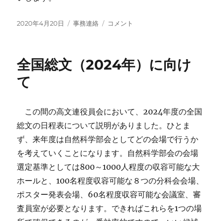
投
カ
自
2020年4月20日
事務連絡
コメント
稿
テ
然
日:
ゴ
科
リ
学
全国総文（2024年）に向け
ー
系
部
て
活
動
の
この間の高文連役員会において、2024年度の全国
部
総文の日程表について説明がありました。ひとま
員
数
ず、来年度は自然科学部会としてどの会場で行うか
な
を考えていくことになります。自然科学部会の会場
ど
選定基準としては800～1000人程度の収容可能な大
の
調
ホールと、100名程度収容可能な８つの分科会会場、
査
ポスター発表会場、60名程度収容可能な会議室、審
に
査員室が必要となります。できればこれらを1つの場
つ
い