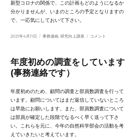
新型コロナの関係で、この計画もどのようになるか
分かりませんが、いまのところの予定となりますの
で、一応気にしておいて下さい。
投
カ
2021
2021年4月11日
事務連絡
,
研究向上講座
コメント
稿
テ
年
日:
ゴ
度
リ
の
年度初めの調査をしています
ー
研
究
(事務連絡です）
向
上
講
年度初めのため、顧問の調査と部員数調査を行って
座
います。顧問についてはまだ返信していないところ
に
つ
は早急にお願いします。また、部員数調査について
い
は部員が確定した段階でなるべく早く送って下さ
て
い。これらを元に、今年の自然科学部会の活動を考
に
えていきたいと考えています。