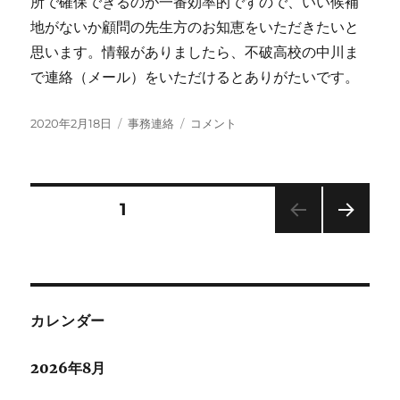
所で確保できるのが一番効率的ですので、いい候補
て
地がないか顧問の先生方のお知恵をいただきたいと
に
思います。情報がありましたら、不破高校の中川ま
で連絡（メール）をいただけるとありがたいです。
投
カ
全
2020年2月18日
事務連絡
コメント
稿
テ
国
日:
ゴ
総
リ
文
ー
（2024
投
固定ページ
1
年）
に
次の
稿
向
ペー
け
ジ
の
て
に
カレンダー
ペ
2026年8月
ー