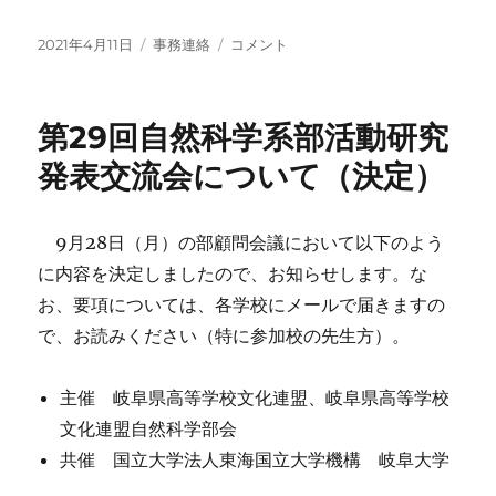
投
カ
年
2021年4月11日
事務連絡
コメント
稿
テ
度
日:
ゴ
初
リ
め
第29回自然科学系部活動研究
ー
の
調
発表交流会について（決定）
査
を
し
9月28日（月）の部顧問会議において以下のよう
て
に内容を決定しましたので、お知らせします。な
い
ま
お、要項については、各学校にメールで届きますの
す
で、お読みください（特に参加校の先生方）。
(事
務
連
主催 岐阜県高等学校文化連盟、岐阜県高等学校
絡
文化連盟自然科学部会
で
共催 国立大学法人東海国立大学機構 岐阜大学
す）
に