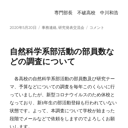
専門部長 不破高校 中川和浩
投
カ
2020
2020年5月20日
事務連絡
,
研究発表交流会
コメント
稿
テ
年
日:
ゴ
度
リ
の
自然科学系部活動の部員数な
ー
自
然
どの調査について
観
察
会
各高校の自然科学系部活動の部員数及び研究テー
に
マ、予算などについての調査を毎年このくらいに行
つ
い
っていましたが、新型コロナウイルスのため休校と
て
なっており、新1年生の部活動登録も行われていない
に
状態です。よって、本調査について学校が始まった
段階でメールなどで依頼をしますのでよろしくお願
いします。