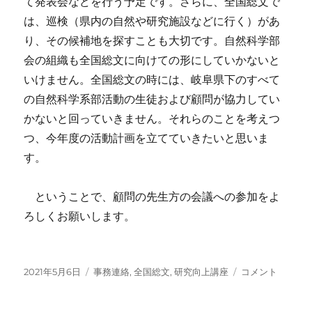
て発表会などを行う予定です。さらに、全国総文で
は、巡検（県内の自然や研究施設などに行く）があ
り、その候補地を探すことも大切です。自然科学部
会の組織も全国総文に向けての形にしていかないと
いけません。全国総文の時には、岐阜県下のすべて
の自然科学系部活動の生徒および顧問が協力してい
かないと回っていきません。それらのことを考えつ
つ、今年度の活動計画を立てていきたいと思いま
す。
ということで、顧問の先生方の会議への参加をよ
ろしくお願いします。
投
カ
第
2021年5月6日
事務連絡
,
全国総文
,
研究向上講座
コメント
稿
テ
１
日:
ゴ
回