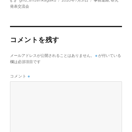
gifu_shizenkagaku
2020年7月31日
事務連絡
,
研究
稿
稿
テ
発表交流会
者
日:
ゴ
リ
ー
コメントを残す
メールアドレスが公開されることはありません。
※
が付いている
欄は必須項目です
コメント
※