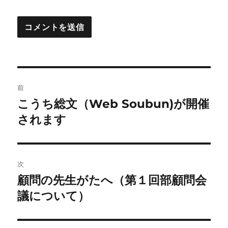
投
前
稿
こうち総文（Web Soubun)が開催
前
の
されます
ナ
投
ビ
稿:
ゲ
次
顧問の先生がたへ（第１回部顧問会
次
ー
の
議について）
シ
投
稿:
ョ