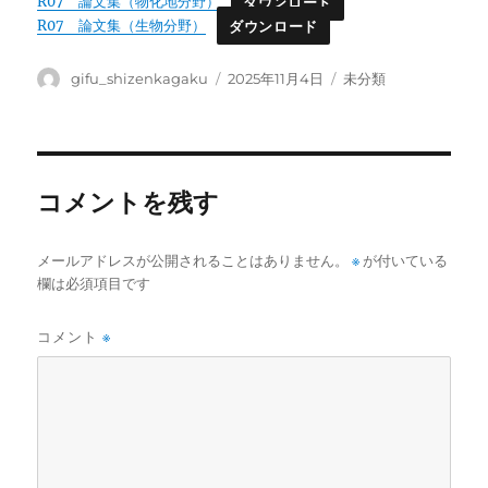
R07 論文集（物化地分野）
ダウンロード
R07 論文集（生物分野）
ダウンロード
投
投
カ
gifu_shizenkagaku
2025年11月4日
未分類
稿
稿
テ
者
日:
ゴ
リ
ー
コメントを残す
メールアドレスが公開されることはありません。
※
が付いている
欄は必須項目です
コメント
※