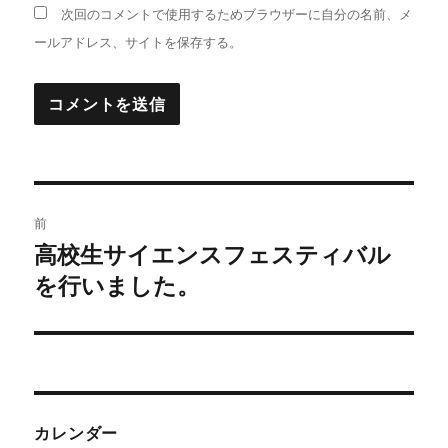
次回のコメントで使用するためブラウザーに自分の名前、メ
ールアドレス、サイトを保存する。
投
前
稿
高校生サイエンスフェスティバル
前
の
を行いました。
ナ
投
ビ
稿:
ゲ
ー
カレンダー